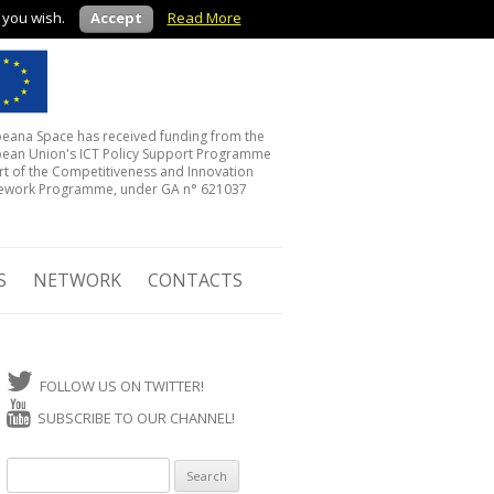
f you wish.
Accept
Read More
eana Space has received funding from the
ean Union's ICT Policy Support Programme
rt of the Competitiveness and Innovation
ework Programme, under GA n° 621037
S
NETWORK
CONTACTS
FOLLOW US ON TWITTER!
SUBSCRIBE TO OUR CHANNEL!
Search for: