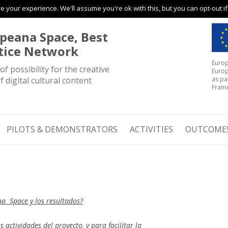
 your experience. We'll assume you're ok with this, but you can opt-out i
Skip to content
peana Space, Best
tice Network
Europ
of possibility for the creative
Europ
f digital cultural content
as pa
Fram
PILOTS & DEMONSTRATORS
ACTIVITIES
OUTCOME
na Space y los resultados?
 actividades del proyecto, y para facilitar la